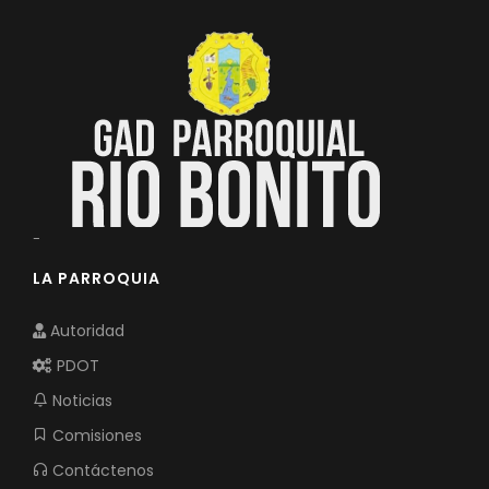
Convocatorias
GESTIÓN ADMINISTRATIVA
Plan de desarrollo y Ordenamiento Territorial - PD
Plan Anual Contratación - PAC
Plan Operativo Anual - POA
Convenios Institucionales
-
PRESUPUESTO: EJECUCIÓN Y REPORTES
LA PARROQUIA
Cédulas presupuestarias y balances
Autoridad
Procesos de contratación
PDOT
Ejecución Presupuestaria
Noticias
Obras y proyectos
Comisiones
Contáctenos