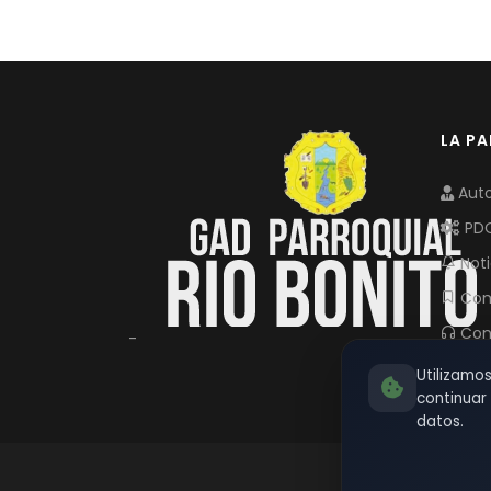
LA P
Auto
PD
Noti
Com
Con
-
Utilizamo
continua
datos.