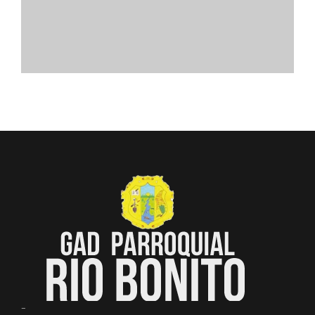
Convocatorias
GESTIÓN ADMINISTRATIVA
Plan de desarrollo y Ordenamiento Territorial - PD
Plan Anual Contratación - PAC
Plan Operativo Anual - POA
Convenios Institucionales
PRESUPUESTO: EJECUCIÓN Y REPORTES
Cédulas presupuestarias y balances
Procesos de contratación
Ejecución Presupuestaria
Obras y proyectos
-