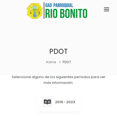
INICIO
LA PARROQUIA
RESEÑA HISTÓRICA
PDOT
GAD
Historia Antigua
TRANSPARENCIA
Home
PDOT
Historia Actual
GESTIÓN Y PRESUPUESTO
Seleccione alguno de los siguientes períodos para ver
Símbolos Cívicos
más información.
GESTIÓN INSTITUCIONAL
MECANISMOS DE PARTICIPACIÓN
GEOGRAFÍA
Sesiones Ordinarias
TURISMO
Ubicación
CIUDADANÍA ACTIVA
2019 - 2023
Sesiones Extraordinarias
Clima
Solicitud de acceso información pública
Resoluciones
NEW