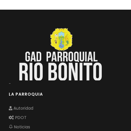
Convocatorias
GESTIÓN ADMINISTRATIVA
Plan de desarrollo y Ordenamiento Territorial - PD
Plan Anual Contratación - PAC
Plan Operativo Anual - POA
Convenios Institucionales
PRESUPUESTO: EJECUCIÓN Y REPORTES
-
Cédulas presupuestarias y balances
LA PARROQUIA
Procesos de contratación
Ejecución Presupuestaria
Autoridad
Obras y proyectos
PDOT
Noticias