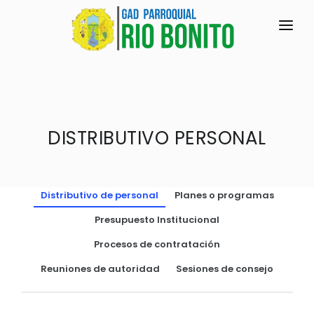
INICIO
LA PARROQUIA
RESEÑA HISTÓRICA
DISTRIBUTIVO PERSONAL
GAD
Historia Antigua
TRANSPARENCIA
Historia Actual
Distributivo de personal
Planes o programas
GESTIÓN Y PRESUPUESTO
Símbolos Cívicos
Presupuesto Institucional
GESTIÓN INSTITUCIONAL
MECANISMOS DE PARTICIPACIÓN
GEOGRAFÍA
Procesos de contratación
Sesiones Ordinarias
TURISMO
Ubicación
CIUDADANÍA ACTIVA
Reuniones de autoridad
Sesiones de consejo
Sesiones Extraordinarias
Clima
Solicitud de acceso información pública
Resoluciones
NEW