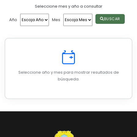
Seleccione mes y año a consultar
Convocatorias
GESTIÓN ADMINISTRATIVA
BUSCAR
Año
Mes
Plan de desarrollo y Ordenamiento Territorial - PD
Plan Anual Contratación - PAC
Plan Operativo Anual - POA
Convenios Institucionales
Seleccione año y mes para mostrar resultados de
PRESUPUESTO: EJECUCIÓN Y REPORTES
búsqueda.
Cédulas presupuestarias y balances
Procesos de contratación
Ejecución Presupuestaria
Obras y proyectos