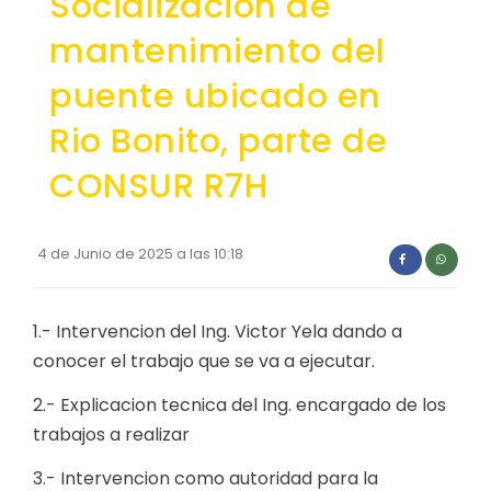
Socializacion de
Convocatorias
mantenimiento del
GESTIÓN ADMINISTRATIVA
puente ubicado en
Plan de desarrollo y Ordenamiento Territorial - PD
Rio Bonito, parte de
Plan Anual Contratación - PAC
CONSUR R7H
Plan Operativo Anual - POA
Convenios Institucionales
4 de Junio de 2025 a las 10:18
PRESUPUESTO: EJECUCIÓN Y REPORTES
Cédulas presupuestarias y balances
1.- Intervencion del Ing. Victor Yela dando a
Procesos de contratación
conocer el trabajo que se va a ejecutar.
Ejecución Presupuestaria
2.- Explicacion tecnica del Ing. encargado de los
trabajos a realizar
Obras y proyectos
3.- Intervencion como autoridad para la